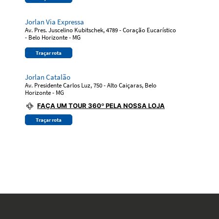
Jorlan Via Expressa
Av. Pres. Juscelino Kubitschek, 4789 - Coração Eucarístico
- Belo Horizonte - MG
Traçar rota
Jorlan Catalão
Av. Presidente Carlos Luz, 750 - Alto Caiçaras, Belo
Horizonte - MG
FAÇA UM TOUR 360º PELA NOSSA LOJA
Traçar rota