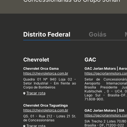
Distrito Federal
Goiás
Chevrolet
GAC
Chevrolet Orca Gama
GAC Jorlan Motors | Aero
https://chevroletorca.com.br
https://gacjorlanmotors.co
Quadra 01 Nº 940 Loja 02 -
Setor de Concessionár
Setor Industrial - Em frente ao
Aeroporto Internacion
Corpo de Bombeiros
Brasília Presidente Jus
Kubitschek , 0 - UC4. 
Traçar rota
Lago Sul - Brasília-DF
71.608-900.
Chevrolet Orca Taguatinga
https://chevroletorca.com.br
GAC Jorlan Motors | SIA
https://gacjorlanmotors.co
QS. 01 - Rua 212 - Lotes 21 St.
de Concessionárias
SIA Trecho 2 Lotes 70/80 
Brasília - DF, 71200-022
Traçar rota