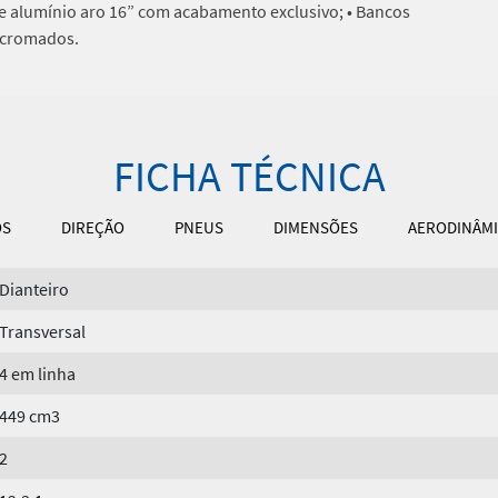
e alumínio aro 16” com acabamento exclusivo; • Bancos
 cromados.
FICHA TÉCNICA
OS
DIREÇÃO
PNEUS
DIMENSÕES
AERODINÂM
Dianteiro
Transversal
4 em linha
449 cm3
2