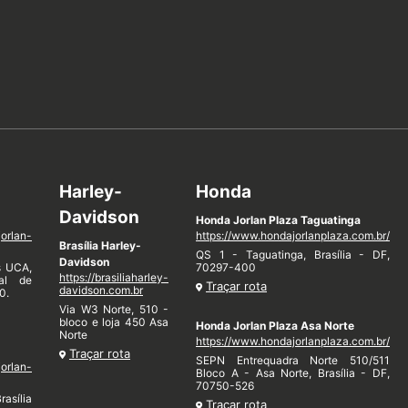
Harley-
Honda
Davidson
Honda Jorlan Plaza Taguatinga
jorlan-
https://www.hondajorlanplaza.com.br/
Brasília Harley-
QS 1 - Taguatinga, Brasília - DF,
Davidson
s UCA,
70297-400
https://brasiliaharley-
nal de
Traçar rota
davidson.com.br
0.
Via W3 Norte, 510 -
bloco e loja 450 Asa
Honda Jorlan Plaza Asa Norte
Norte
https://www.hondajorlanplaza.com.br/
Traçar rota
SEPN Entrequadra Norte 510/511
jorlan-
Bloco A - Asa Norte, Brasília - DF,
70750-526
rasília
Traçar rota