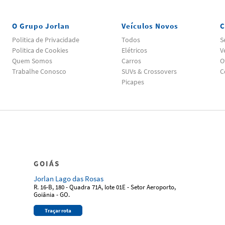
O Grupo Jorlan
Veículos Novos
C
Politica de Privacidade
Todos
S
Politica de Cookies
Elétricos
V
Quem Somos
Carros
O
Trabalhe Conosco
SUVs & Crossovers
C
Picapes
GOIÁS
Jorlan Lago das Rosas
R. 16-B, 180 - Quadra 71A, lote 01E - Setor Aeroporto,
Goiânia - GO.
Traçar rota