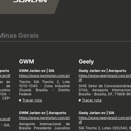
Minas Gerais
GWM
Geely
porto
GWM Jorlan-ev | SIA
Geely Jorlan-ev | Aeroporto
m.br/df
https://www.gwmjorlan.com.br/
https://www.geelybrasil.com.br/
df
ias do
Trecho SIA Trecho 2, Lote
al de
1010-1040 - Zona Industrial
SHIS Setor de Concessionária
celino
(Guará) Brasília - Distrito
010A, Aeroporto Internacio
010A -
Federal
Brasília - Brasília, DF, 71608-90
. CEP:
Traçar rota
Traçar rota
GWM Jorlan-ev | Aeroporto
Geely Jorlan-ev | SIA
https://www.gwmjorlan.com.br/
https://www.geelybrasil.com.br/
m.br/df
df
Aeroporto Internacional de
- SIA,
Brasília Presidente Juscelino
SIA Trecho 2, Lotes 320/340, B