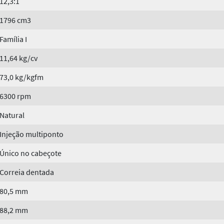
12,3:1
1796 cm3
Família I
11,64 kg/cv
73,0 kg/kgfm
6300 rpm
Natural
Injeção multiponto
Único no cabeçote
Correia dentada
80,5 mm
88,2 mm