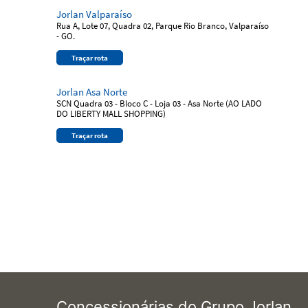
Jorlan Valparaíso
Rua A, Lote 07, Quadra 02, Parque Rio Branco, Valparaíso
- GO.
Traçar rota
Jorlan Asa Norte
SCN Quadra 03 - Bloco C - Loja 03 - Asa Norte (AO LADO
DO LIBERTY MALL SHOPPING)
Traçar rota
Concessionárias do Grupo Jorlan