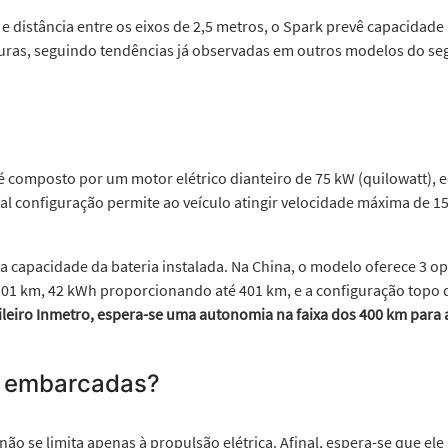
istância entre os eixos de 2,5 metros, o Spark prevê capacidade i
uturas, seguindo tendências já observadas em outros modelos do s
 composto por um motor elétrico dianteiro de 75 kW (quilowatt), 
Tal configuração permite ao veículo atingir velocidade máxima de 
capacidade da bateria instalada. Na China, o modelo oferece 3 opçõ
01 km, 42 kWh proporcionando até 401 km, e a configuração topo 
ileiro Inmetro, espera-se uma autonomia
na faixa dos 400 km para 
r embarcadas?
o se limita apenas à propulsão elétrica. Afinal, espera-se que ele