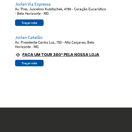
Jorlan Via Expressa
Av. Pres. Juscelino Kubitschek, 4789 - Coração Eucarístico
- Belo Horizonte - MG
Traçar rota
Jorlan Catalão
Av. Presidente Carlos Luz, 750 - Alto Caiçaras, Belo
Horizonte - MG
FAÇA UM TOUR 360º PELA NOSSA LOJA
Traçar rota