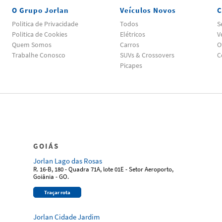
O Grupo Jorlan
Veículos Novos
C
Politica de Privacidade
Todos
S
Politica de Cookies
Elétricos
V
Quem Somos
Carros
O
Trabalhe Conosco
SUVs & Crossovers
C
Picapes
GOIÁS
Jorlan Lago das Rosas
R. 16-B, 180 - Quadra 71A, lote 01E - Setor Aeroporto,
Goiânia - GO.
Traçar rota
Jorlan Cidade Jardim